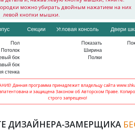
городки можно убирать двойным нажатием на них
левой кнопки мышки.
рпус
Секции
Угловая консоль
Двери ш
Пол
Показать
Пок
Потолок
Ширина
евый бок
Полки
авый бок
я стенка
ИЕ! Данная программа принадлежит владельцу сайта www.shkaf
апатентована и защищена Законом об Авторском Праве. Копир
строго запрещено!
Е ДИЗАЙНЕРА-ЗАМЕРЩИКА
БЕ